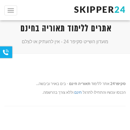
SKIPPER
24
תפריט
אתרים ללימוד תאוריה בחינם
מועדון השייט סקיפר 24 - אין להעתיק או לצלם
סקיפר24
אתר ללימוד
תאוריה חינם
- בים באויר וביבשה...
הכנסו עכשיו והתחילו לתרגל
חינם
וללא צורך בהרשמה.