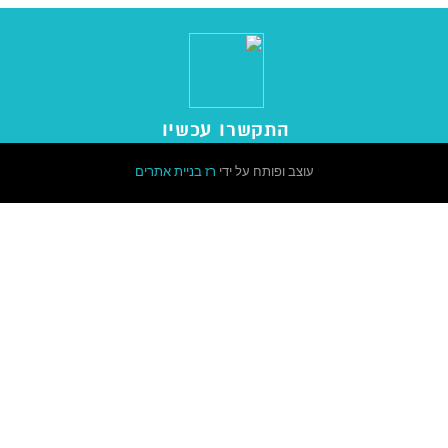
התקשרו עכשיו
עוצב ופותח על ידי
רז
בניית אתרים