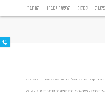
לגות
קטלוג
הרשמה למבחן
התחבר
ווה אתכם עד קבלת הרישיון. החלק המעשי יועבר באחד מחמשת מרכזי
זה הזמן להוציא רישיון על אופנוע ים - אופנוע הים שהפך לספורט פופולארי בעל נגישות גבוהה מוביל כיום תרבות פנאי בקרב הצעירים. מועדון אופנועי הים של סקיפר24 מאפשר השכרת אופנוע ים חדש החל מ 250 ₪. זה