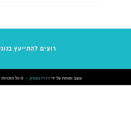
רוצים להתייעץ בנוג
עוצב ופותח על ידי
רז
רז בוכניק
- © כל הזכויות שמורות לסקיפר 24 אין להעתיק